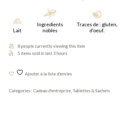
Madagascar. Ses notes fruitées, de caramel et de miel,
combinées à la richesse du lait, vous offrent une
expérience chocolatée unique.
Ingredients
Traces de : gluten,
Lait
nobles
d'oeuf.
8 people currently viewing this item
5 items sold in last 3 hours
Ajouter à la liste d’envies
Categories:
Cadeau d'entreprise
,
Tablettes & Sachets