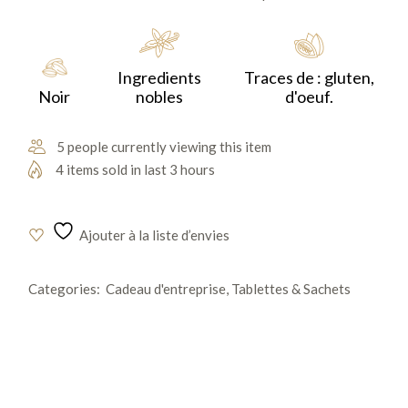
avec des notes grillées, épicées, puis une finale de réglisse
et de fruits tropicaux.
Ingredients
Traces de : gluten,
Noir
nobles
d'oeuf.
5 people currently viewing this item
4 items sold in last 3 hours
Ajouter à la liste d’envies
Categories:
Cadeau d'entreprise
,
Tablettes & Sachets