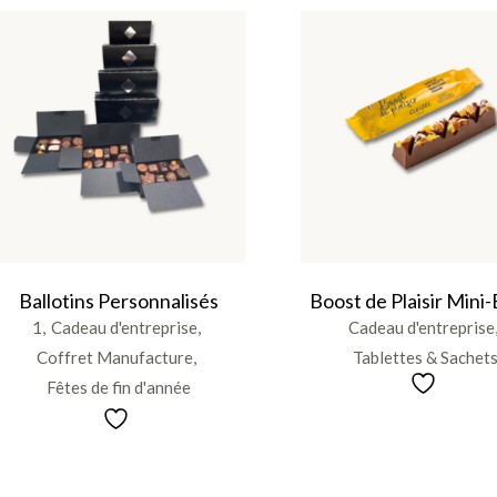
Ce
produit
a
plusieurs
variations.
Les
options
peuvent
être
choisies
Ballotins Personnalisés
Boost de Plaisir Mini
sur
la
1
Cadeau d'entreprise
Cadeau d'entreprise
page
Coffret Manufacture
Tablettes & Sachet
du
produit
Fêtes de fin d'année