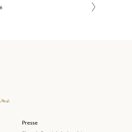
6
mme
Presse