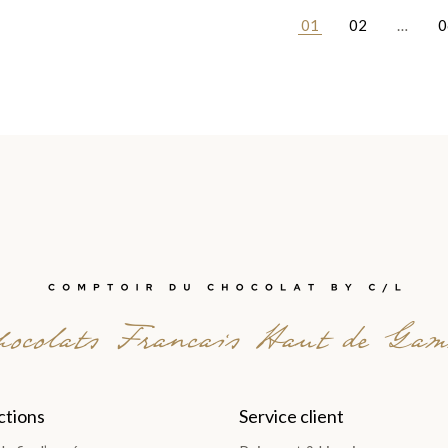
01
02
…
0
ocolats Francais Haut de Ga
ctions
Service client