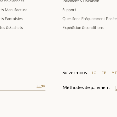
de fin d’années
Paiement & Livraison
ets Manufacture
Support
ts Fantaisies
Questions Fréquemment Posée
tes & Sachets
Expédition & conditions
Suivez-nous
IG
FB
Y
SEND
Méthodes de paiement