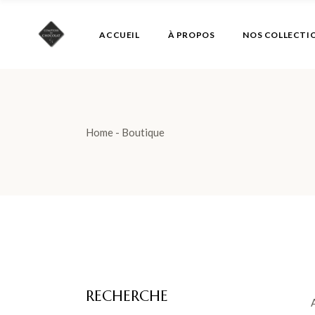
Skip
to
the
ACCUEIL
À PROPOS
NOS COLLECTI
content
Home
Boutique
RECHERCHE
Search