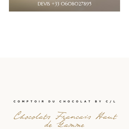
DEVIS +33 0608027895
Chocolats Francais Haut
de Gamme