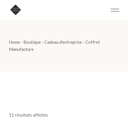
Skip
to
the
content
Home
Boutique
Cadeau d'entreprise
Coffret
Manufacture
11 résultats affichés