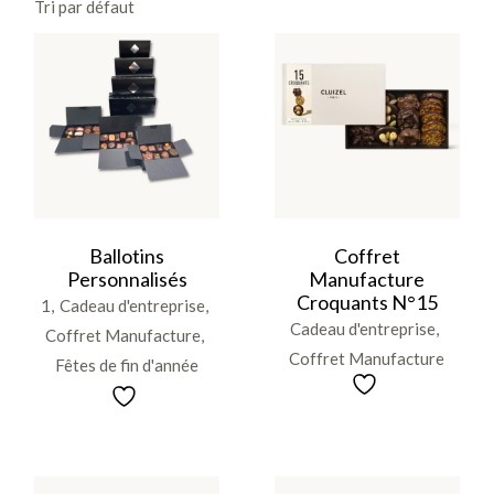
Tri par défaut
Ce
produit
a
plusieurs
variations.
Les
options
peuvent
Ballotins
Coffret
être
Personnalisés
Manufacture
choisies
sur
Croquants N°15
1
Cadeau d'entreprise
la
Cadeau d'entreprise
page
Coffret Manufacture
du
Coffret Manufacture
produit
Fêtes de fin d'année