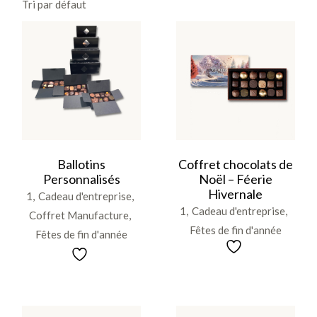
Tri par défaut
Ce
produit
a
plusieurs
variations.
Les
options
peuvent
Ballotins
Coffret chocolats de
être
Personnalisés
Noël – Féerie
choisies
sur
Hivernale
1
Cadeau d'entreprise
la
1
Cadeau d'entreprise
page
Coffret Manufacture
du
Fêtes de fin d'année
produit
Fêtes de fin d'année