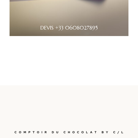
DEVIS +33 0608027895