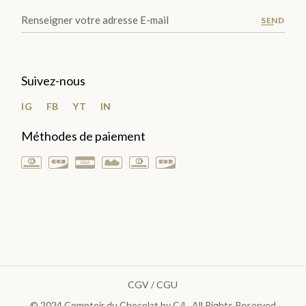
SEND
Suivez-nous
IG
FB
YT
IN
Méthodes de paiement
CGV / CGU
© 2024
Comptoir du Chocolat by C/L
, All Rights Reserved