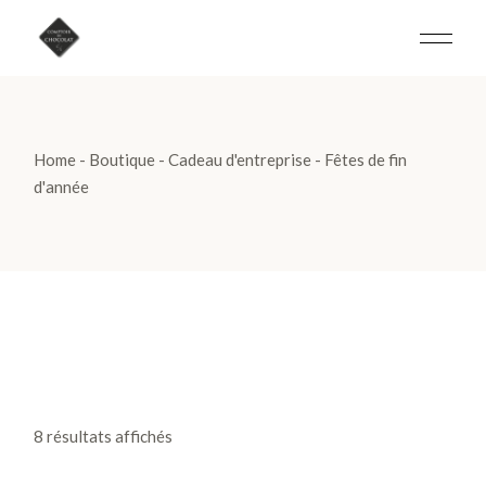
Skip
to
the
content
Home
Boutique
Cadeau d'entreprise
Fêtes de fin
d'année
8 résultats affichés