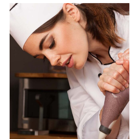
IG
YT
IN