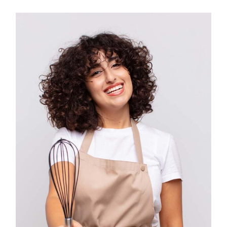
IG
YT
IN