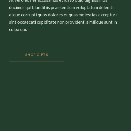
At vero eos et accusamus et iusto odio dignissimos
ducimus qui blanditiis praesentium voluptatum deleniti
atque corrupti quos dolores et quas molestias excepturi
sint occaecati cupiditate non provident, similique sunt in
culpa qui.
SHOP GIFTS