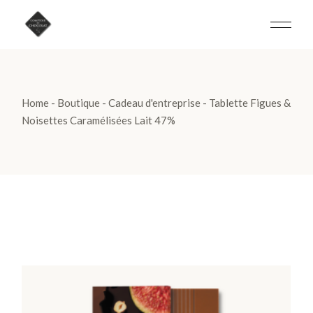
Skip
to
the
content
Home
Boutique
Cadeau d'entreprise
Tablette Figues &
Noisettes Caramélisées Lait 47%