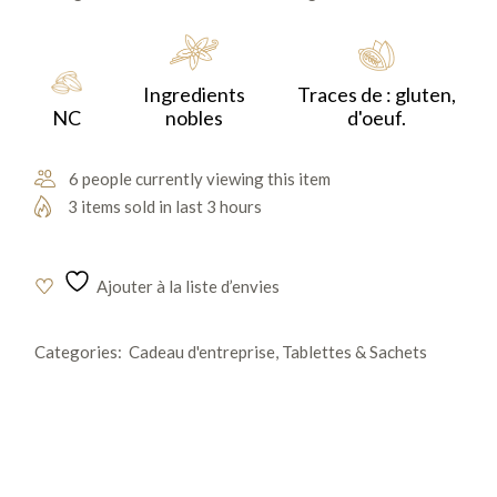
noisettes caramélisées, pour une expérience gourmande
et raffinée.
Ingredients
Traces de : gluten,
NC
nobles
d'oeuf.
6 people currently viewing this item
3 items sold in last 3 hours
Ajouter à la liste d’envies
Categories:
Cadeau d'entreprise
,
Tablettes & Sachets