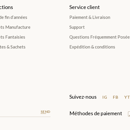
ctions
Service client
de fin d’années
Paiement & Livraison
ets Manufacture
Support
ts Fantaisies
Questions Fréquemment Posée
tes & Sachets
Expédition & conditions
Suivez-nous
IG
FB
Y
SEND
Méthodes de paiement