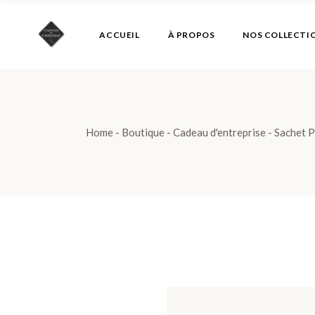
Skip
to
the
ACCUEIL
À PROPOS
NOS COLLECTI
content
Home
Boutique
Cadeau d'entreprise
Sachet P