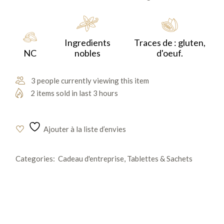
gourmand, mêlant des saveurs de gaufrette et de pâte à
tartiner.
Ingredients
Traces de : gluten,
NC
nobles
d'oeuf.
3 people currently viewing this item
2 items sold in last 3 hours
Ajouter à la liste d’envies
Categories:
Cadeau d'entreprise
,
Tablettes & Sachets