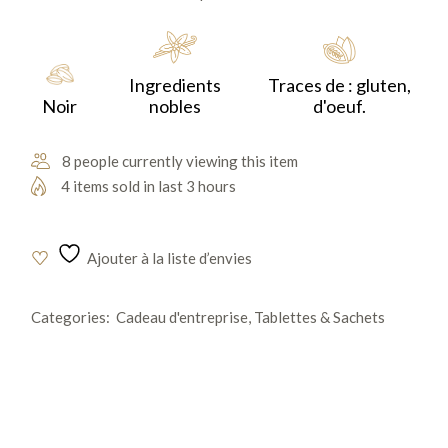
cacao bio de manière durable. Grâce à une fermentation
soignée et une torréfaction lente, elle révèle des arômes
uniques et authentiques.
Ingredients
Traces de : gluten,
Noir
nobles
d'oeuf.
8 people currently viewing this item
4 items sold in last 3 hours
Ajouter à la liste d’envies
Categories:
Cadeau d'entreprise
,
Tablettes & Sachets